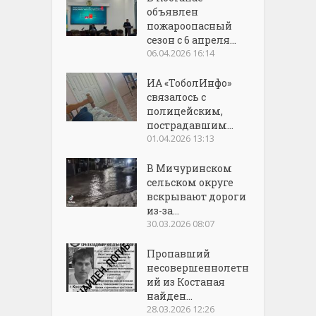
объявлен
пожароопасный
сезон с 6 апреля...
06.04.2026 16:14
ИА «ТоболИнфо»
связалось с
полицейским,
пострадавшим...
01.04.2026 13:13
В Мичуринском
сельском округе
вскрывают дороги
из-за...
30.03.2026 08:07
Пропавший
несовершеннолетн
ий из Костаная
найден...
28.03.2026 12:26