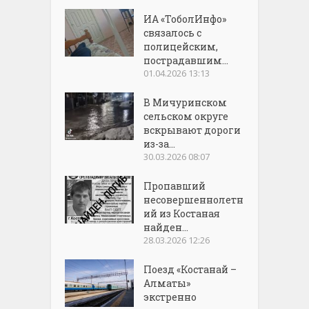
ИА «ТоболИнфо»
связалось с
полицейским,
пострадавшим...
01.04.2026 13:13
В Мичуринском
сельском округе
вскрывают дороги
из-за...
30.03.2026 08:07
Пропавший
несовершеннолетн
ий из Костаная
найден...
28.03.2026 12:26
Поезд «Костанай –
Алматы»
экстренно