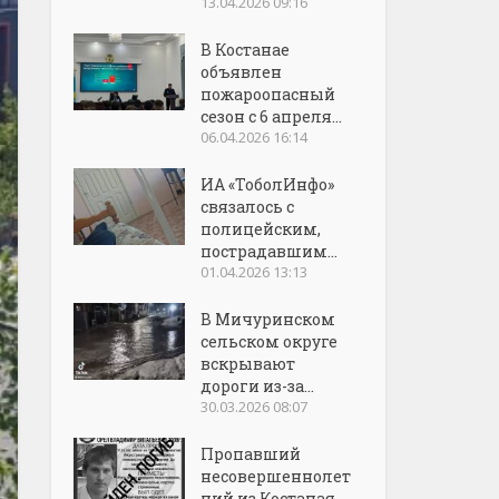
13.04.2026 09:16
В Костанае
объявлен
пожароопасный
сезон с 6 апреля...
06.04.2026 16:14
ИА «ТоболИнфо»
связалось с
полицейским,
пострадавшим...
01.04.2026 13:13
В Мичуринском
сельском округе
вскрывают
дороги из-за...
30.03.2026 08:07
Пропавший
несовершеннолет
ний из Костаная