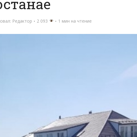
останае
овал:
Редактор
2 093
1 мин на чтение