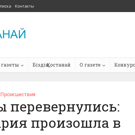
писка
Контакты
 газеты
Біздің Қостанай
О газете
Конкур
Проиcшествия
 перевернулись:
ария произошла в