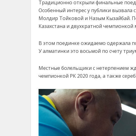
Традиционно открыли финальные поеди
Особенный интерес у публики вызвала с
Молдир Тойковой и Назым Кызайбай. По
Казахстана и двухкратной чемпионкой 
В этом поединке ожидаемо одержала по
У алматинки это восьмой по счету триу
Местные болельщики с нетерпением жда
чемпионкой РК 2020 года, а также сере