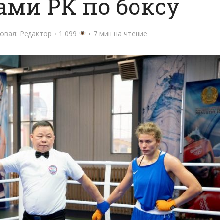
ми РК по боксу
овал:
Редактор
1 099
7 мин на чтение