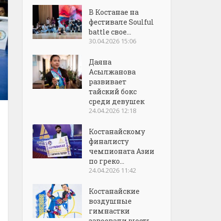
В Костанае на
фестивале Soulful
battle свое...
30.04.2026 15:06
Даяна
Асылжанова
развивает
тайский бокс
среди девушек
24.04.2026 12:18
Костанайскому
финалисту
чемпионата Азии
по греко...
24.04.2026 11:42
Костанайские
воздушные
гимнастки
завоевали шесть...