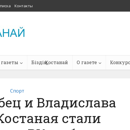
писка
Контакты
 газеты
Біздің Қостанай
О газете
Конкур
Спорт
бец и Владислава
Костаная стали