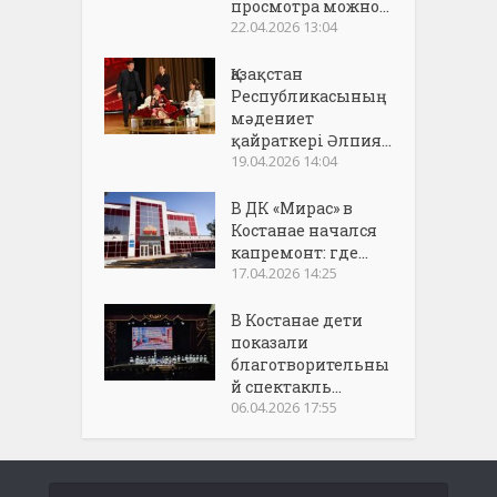
просмотра можно...
22.04.2026 13:04
Қазақстан
Республикасының
мәдениет
қайраткері Әлпия...
19.04.2026 14:04
В ДК «Мирас» в
Костанае начался
капремонт: где...
17.04.2026 14:25
В Костанае дети
показали
благотворительны
й спектакль...
06.04.2026 17:55