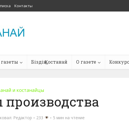
писка
Контакты
 газеты
Біздің Қостанай
О газете
Конкур
танай и костанайцы
 производства
ковал:
Редактор
233
5 мин на чтение