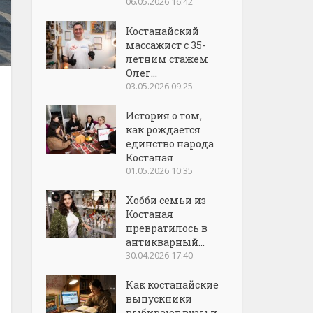
06.05.2026 16:42
Костанайский
массажист с 35-
летним стажем
Олег...
03.05.2026 09:25
История о том,
как рождается
единство народа
Костаная
01.05.2026 10:35
Хобби семьи из
Костаная
превратилось в
антикварный...
30.04.2026 17:40
Как костанайские
выпускники
выбирают вузы и