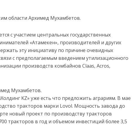
ким области Архимед Мухамбетов.
ется с участием центральных государственных
инимателей «Атамекен», производителей и других
держать эту инициативу по причине очевидных
 связи с предполагаемым введением утилизационного
низации производств комбайнов Claas, Acros,
химед Мухамбетов.
олдинг KZ» уже есть что предложить аграриям. В мае
одство тракторов марки Lovol. Мощность завода до
тарте новый проект по производству тракторов
00 тракторов в год и объемом инвестиций более 3,5