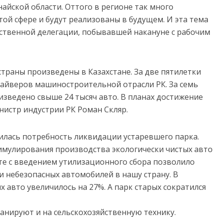
найской области. Оттого в регионе так много
той сфере и будут реализованы в будущем. И эта тема
ственной делегации, побывавшей накануне с рабочим
раны произведены в Казахстане. За две пятилетки
айверов машиностроительной отрасли РК. За семь
изведено свыше 24 тысяч авто. В планах достижение
инистр индустрии РК Роман Скляр.
илась потребность ликвидации устаревшего парка.
имулирования производства экологически чистых авто
те с введением утилизационного сбора позволило
и небезопасных автомобилей в нашу страну. В
х авто увеличилось на 27%. А парк старых сократился
анируют и на сельскохозяйственную технику.