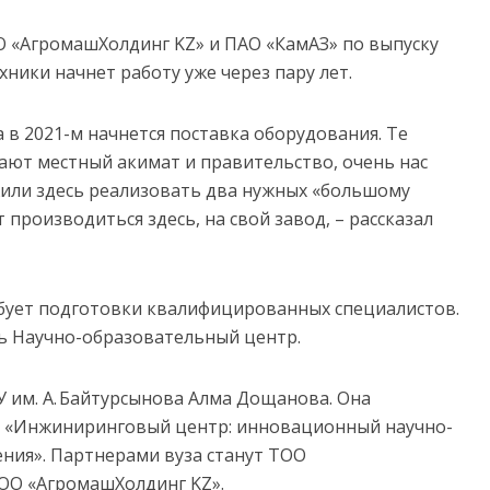
О «АгромашХолдинг KZ» и ПАО «КамАЗ» по выпуску
хники начнет работу уже через пару лет.
а в 2021-м начнется поставка оборудования. Те
ают местный акимат и правительство, очень нас
жили здесь реализовать два нужных «большому
т производиться здесь, на свой завод, – рассказал
бует подготовки квалифицированных специалистов.
ть Научно-образовательный центр.
У им. А. Байтурсынова Алма Дощанова. Она
т «Инжиниринговый центр: инновационный научно-
ния». Партнерами вуза станут ТОО
ОО «АгромашХолдинг KZ».