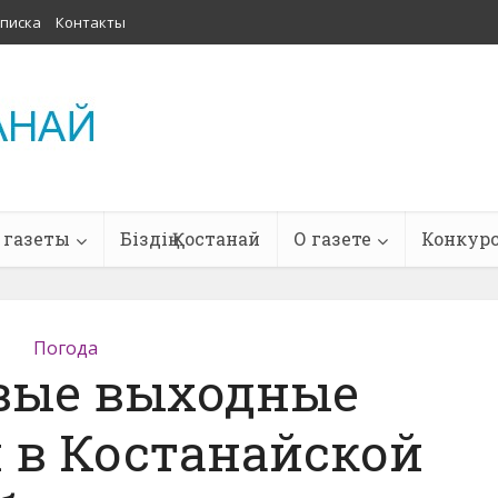
писка
Контакты
 газеты
Біздің Қостанай
О газете
Конкур
Погода
вые выходные
 в Костанайской