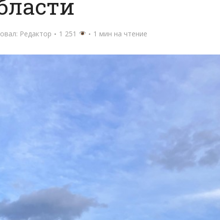
бласти
овал:
Редактор
1 251
1 мин на чтение