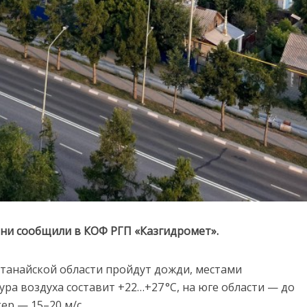
ни сообщили в КОФ РГП «Казгидромет».
останайской области пройдут дожди, местами
ра воздуха составит +22…+27 °C, на юге области — до
ер — 15–20 м/с.