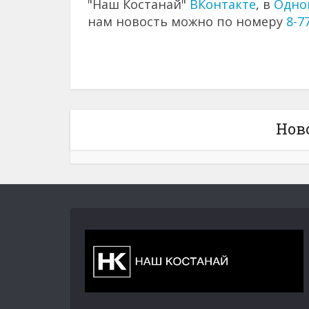
"Наш Костанай"
ВКонтакте
, в
Одно
нам новость можно по номеру
8-7
Нов