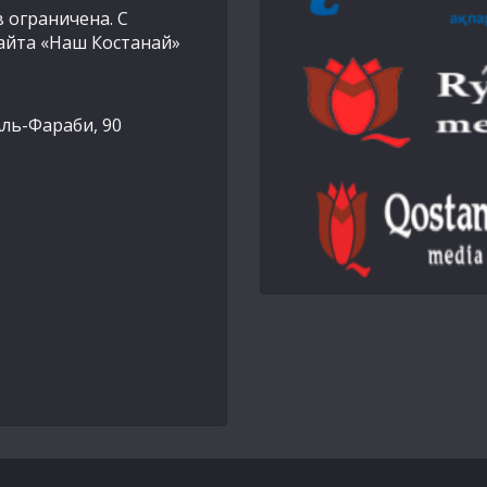
 ограничена. С
айта «Наш Костанай»
Аль-Фараби, 90