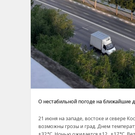
О нестабильной погоде на ближайшие д
21 июня на западе, востоке и севере К
возможны грозы и град. Днем температу
+32 °C. Ночью ожидается +12…+17 °C. Вет