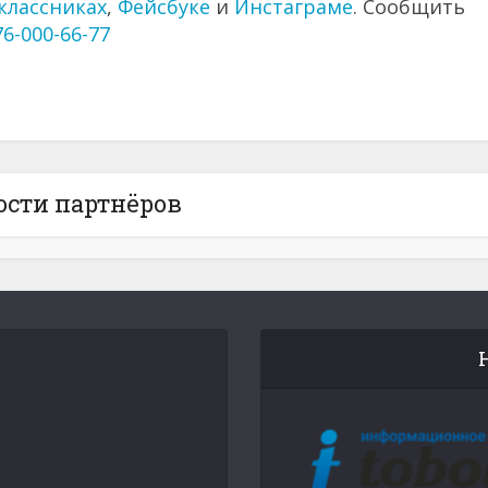
классниках
,
Фейсбуке
и
Инстаграме
. Сообщить
76-000-66-77
ости партнёров