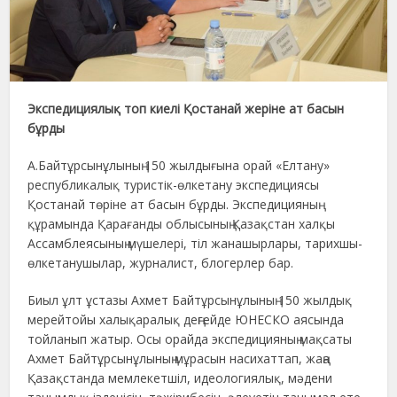
Экспедициялық топ киелі Қостанай жеріне ат басын
бұрды
А.Байтұрсынұлының 150 жылдығына орай «Елтану»
республикалық туристік-өлкетану экспедициясы
Қостанай төріне ат басын бұрды. Экспедицияның
құрамында Қарағанды облысының Қазақстан халқы
Ассамблеясының мүшелері, тіл жанашырлары, тарихшы-
өлкетанушылар, журналист, блогерлер бар.
Биыл ұлт ұстазы Ахмет Байтұрсынұлының 150 жылдық
мерейтойы халықаралық деңгейде ЮНЕСКО аясында
тойланып жатыр. Осы орайда экспедицияның мақсаты
Ахмет Байтұрсынұлының мұрасын насихаттап, жаңа
Қазақстанда мемлекетшіл, идеологиялық, мәдени