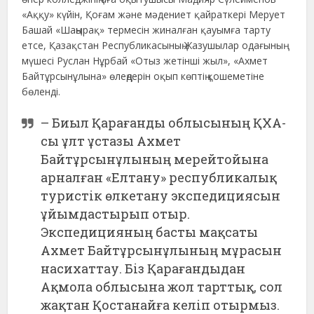
«Аққу» күйін, Қоғам және мәдениет қайраткері Мерует
Башай «Шаңырақ» термесін жиналған қауымға тарту
етсе, Қазақстан Республикасының Жазушылар одағының
мүшесі Руслан Нұрбай «Отыз жетінші жыл», «Ахмет
Байтұрсынұлына» өлеңдерін оқып көптің қошеметіне
бөленді.
– Биыл Қарағанды облысының ҚХА-
сы ұлт ұстазы Ахмет
Байтұрсынұлының мерейтойына
арналған «Елтану» республикалық
туристік өлкетану экспедициясын
ұйымдастырып отыр.
Экспедицияның басты мақсаты
Ахмет Байтұрсынұлының мұрасын
насихаттау. Біз Қарағандыдан
Ақмола облысына жол тарттық, сол
жақтан Қостанайға келіп отырмыз.