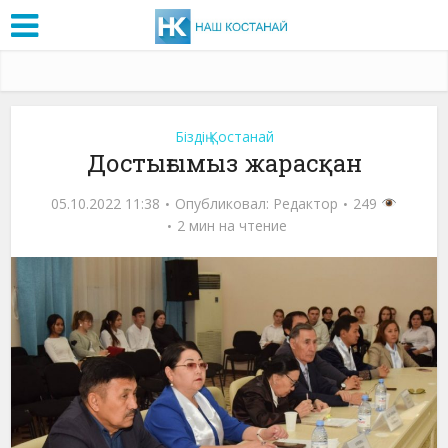
Біздің Қостанай
Достығымыз жарасқан
05.10.2022 11:38
Опубликовал:
Редактор
249
2 мин на чтение