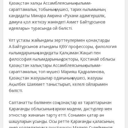
Қазақстан халқы Ассамблеясының ғылыми-
сараптамалық тобының мүшесі, тарих ғылымының
кандидаты Минара Амрина «Рухани адамгершілік,
дамуға қол жеткізу жөніндегі Ахмет Байтұрсынов
идеялары» турасында ой бөлісті.
Ұлт ұстазы жайындағы зерттеулерімен қонақтарды
А.Байтұрсынов атындағы ҚӨУ профессоры, филология
ғылымдарының кандидаты Қалқаман Жақып пен
философия ғылымдарының докторы, Қостанай облысы
Қазақстан халықтары Ассамблеясының ғылыми-
сараптамалық топ мүшесі Марияш Қадралинова,
Қазақстан жазушылар одағының мүшесі, жазушы
Ақылбек Шаяхмет таныстырып, келелі ойларымен
бөлісті.
Салтанатты бөлімнен соң қонақтар өз тараптарынан
Қарағанды облысының тарихи мәдени, дәстүрлер мен
этностар жинағын тарту етті. Сонымен қатар ән
шашуларын ұсынды. Осы ретте Қарағанды қаласының
өнер колледжінің аға оқытушысы Мадияр Сүлейменов