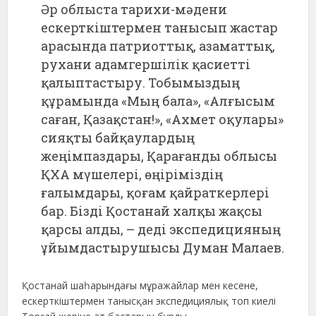
Әр облыста тарихи-мәдени
ескерткіштермен танысып жастар
арасында патриоттық, азаматтық,
рухани адамгершілік қасиетті
қалыптастыру. Тобымыздың
құрамында «Мың бала», «Алғысым
саған, Қазақстан!», «Ахмет оқулары»
сияқты байқаулардың
жеңімпаздары, Қарағанды облысы
ҚХА мүшелері, өңіріміздің
ғалымдары, қоғам қайраткерлері
бар. Бізді Қостанай халқы жақсы
қарсы алды, – деді экспедицияның
ұйымдастырушысы Думан Малаев.
Қостанай шаһарындағы мұражайлар мен кесене,
ескерткіштермен танысқан экспедициялық топ киелі