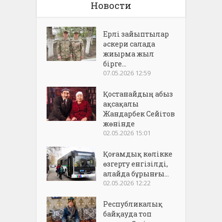
Новости
Ерлі зайыптылар
әскери салада
жиырма жыл
бірге...
07.05.2026 12:59
Қостанайдың абыз
ақсақалы
Жандарбек Сейітов
жөнінде
02.05.2026 15:01
Қоғамдық көлікке
өзгерту енгізілді,
алайда бұрынғы...
02.05.2026 12:22
Республикалық
байқауда топ