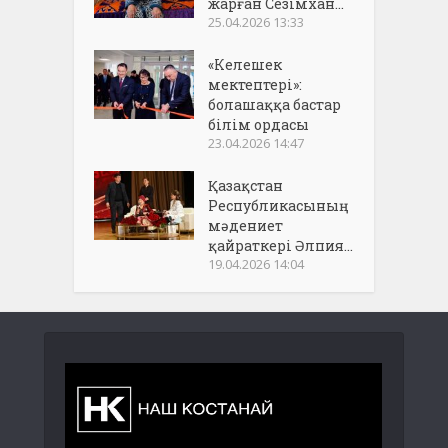
жарған Сезімхан...
25.04.2026 13:33
«Келешек
мектептері»:
болашаққа бастар
білім ордасы
23.04.2026 14:47
Қазақстан
Республикасының
мәдениет
қайраткері Әлпия...
19.04.2026 14:04