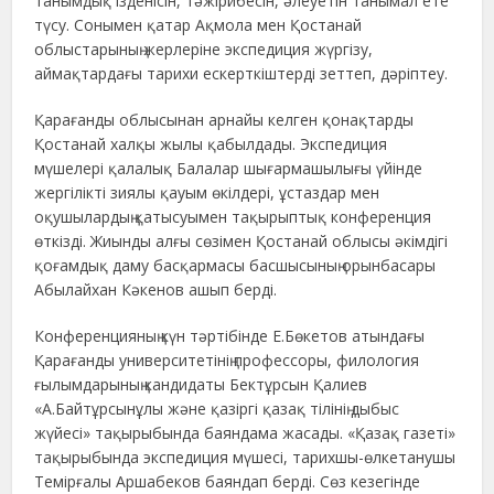
танымдық ізденісін, тәжірибесін, әлеуетін танымал ете
түсу. Сонымен қатар Ақмола мен Қостанай
облыстарының жерлеріне экспедиция жүргізу,
аймақтардағы тарихи ескерткіштерді зеттеп, дәріптеу.
Қарағанды облысынан арнайы келген қонақтарды
Қостанай халқы жылы қабылдады. Экспедиция
мүшелері қалалық Балалар шығармашылығы үйінде
жергілікті зиялы қауым өкілдері, ұстаздар мен
оқушылардың қатысуымен тақырыптық конференция
өткізді. Жиынды алғы сөзімен Қостанай облысы әкімдігі
қоғамдық даму басқармасы басшысының орынбасары
Абылайхан Кәкенов ашып берді.
Конференцияның күн тәртібінде Е.Бөкетов атындағы
Қарағанды университетінің профессоры, филология
ғылымдарының кандидаты Бектұрсын Қалиев
«А.Байтұрсынұлы және қазіргі қазақ тілінің дыбыс
жүйесі» тақырыбында баяндама жасады. «Қазақ газеті»
тақырыбында экспедиция мүшесі, тарихшы-өлкетанушы
Темірғалы Аршабеков баяндап берді. Сөз кезегінде