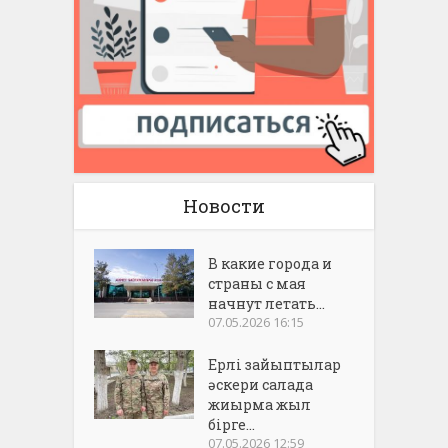
Новости
В какие города и
страны с мая
начнут летать...
07.05.2026 16:15
Ерлі зайыптылар
әскери салада
жиырма жыл
бірге...
07.05.2026 12:59