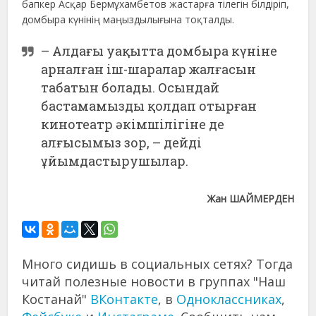
бапкер Асқар Бермұхамбетов жастарға тілегін білдіріп,
домбыра күнінің маңыздылығына тоқталды.
– Алдағы уақытта домбыра күніне
арналған іш-шаралар жалғасын
табатын болады. Осындай
бастамамызды қолдап отырған
кинотеатр әкімшілігіне де
алғысымыз зор, – дейді
ұйымдастырушылар.
Жан ШАЙМЕРДЕН
Много сидишь в социальных сетях? Тогда
читай полезные новости в группах "Наш
Костанай"
ВКонтакте
, в
Одноклассниках
,