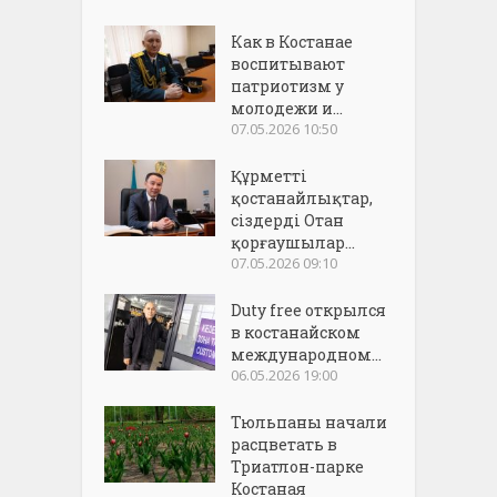
Как в Костанае
воспитывают
патриотизм у
молодежи и...
07.05.2026 10:50
Құрметті
қостанайлықтар,
сіздерді Отан
қорғаушылар...
07.05.2026 09:10
Duty free открылся
в костанайском
международном...
06.05.2026 19:00
Тюльпаны начали
расцветать в
Триатлон-парке
Костаная