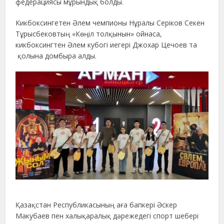
федерациясы мұрындық болды.
Кикбоксингетен Әлем чемпионы Нұралы Серіков Секен
Тұрысбековтың «Көңіл толқынын» ойнаса,
кикбоксингтен Әлем кубогі иегері Джохар Цечоев та
қолына домбыра алды.
Қазақстан Республикасының аға бапкері Әскер
Макубаев пен халықаралық дәрежедегі спорт шебері