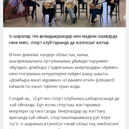
Іс-шаралар тек қоғамдық орындар мен мәдени ошақтарда
ғана емес, спорт клубтарында да жалғасып жатыр
Өткен демалыс күндері облыстық халық
шығармашылығы орталығының ұйымдастыруымен
«Жұлдыз» домбыра студиясының өнерпаздары «Арман»
кинотеатрының келушілеріне күйден шашу шашты.
«Домбыра-мәңгі мұрамыз» атауымен өткен флешмоб
көпшіліктің көңіл төрінен орын алды.
Сондай-ақ, «Сұлтан» спорт клубының қабырғасында да
күй ойналды. Бұл жолы спортшы жастарымыз
өнерлерін ортаға салды. Өнерпаздар әр жаттығу
арасында күй ойнап, спортышаларымызға руһ бере
түсті. Іс-шараның өтуінеҚостанай облыстық кикбоксинг