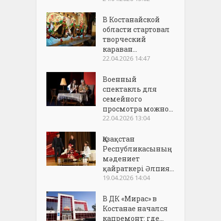
В Костанайской
области стартовал
творческий
караван...
22.04.2026 14:47
Военный
спектакль для
семейного
просмотра можно...
22.04.2026 13:04
Қазақстан
Республикасының
мәдениет
қайраткері Әлпия...
19.04.2026 14:04
В ДК «Мирас» в
Костанае начался
капремонт: где...