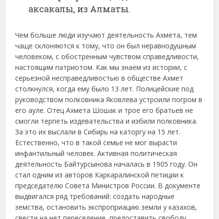
аксакалы, из Алматы.
Чем больше люди изучают деятельность Ахмета, тем
чаще склоняются к тому, что он был неравнодушным
человеком, с обостренным чувством справедливости,
настоящим патриотом. Как мы знаем из истории, с
серьезной несправедливостью в обществе Ахмет
столкнулся, когда ему было 13 лет. Полицейские под
руководством полковника Яковлева устроили погром в
его ауле. Отец Ахмета Шошак и трое его братьев не
смогли терпеть издевательства и избили полковника.
За это их выслали в Сибирь на каторгу на 15 лет.
Естественно, что в такой семье не мог вырасти
инфантильный человек. Активная политическая
деятельность Байтурсынова началась в 1905 году. Он
стал одним из авторов Каркаралинской петиции к
председателю Совета Министров России. В документе
выдвигался ряд требований: создать народные
земства, остановить экспроприацию земли у казахов,
свести на нет переселение, предоставить свободу