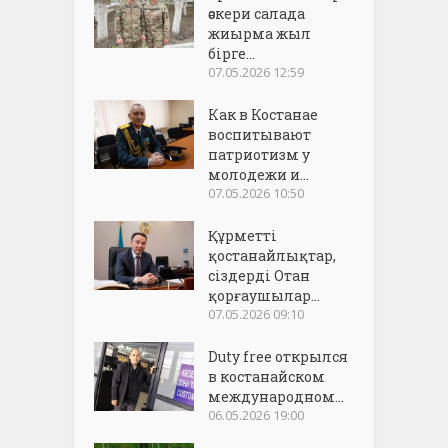
әскери салада
жиырма жыл
бірге...
07.05.2026 12:59
Как в Костанае
воспитывают
патриотизм у
молодежи и...
07.05.2026 10:50
Құрметті
қостанайлықтар,
сіздерді Отан
қорғаушылар...
07.05.2026 09:10
Duty free открылся
в костанайском
международном...
06.05.2026 19:00