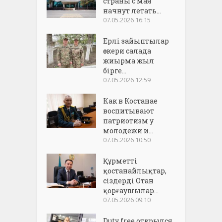
страны с мая
начнут летать...
07.05.2026 16:15
Ерлі зайыптылар
әскери салада
жиырма жыл
бірге...
07.05.2026 12:59
Как в Костанае
воспитывают
патриотизм у
молодежи и...
07.05.2026 10:50
Құрметті
қостанайлықтар,
сіздерді Отан
қорғаушылар...
07.05.2026 09:10
Duty free открылся