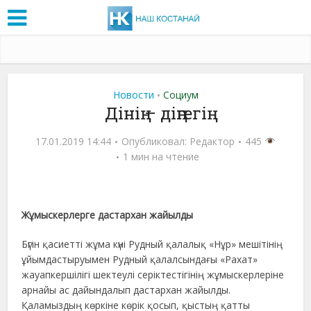
Новости
Социум
•
Дінің – діңгегің
17.01.2019 14:44
Опубликовал:
Редактор
445
1 мин на чтение
Жұмыскерлерге дастархан жайылды
Бүгін қасиетті жұма күні Рудный қалалық «Нұр» мешітінің
ұйымдастыруымен Рудный қалалсындағы «Рахат»
жауапкершілігі шектеулі серіктестігінің жұмыскерлеріне
арнайы ас дайындалып дастархан жайылды.
Қаламыздың көркіне көрік қосып, қыстың қатты