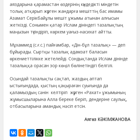
аяздарына қарамастан өздерінің күндедікті міндетін
толық атқарып жүрген жандарға мешіттің бас имамы
Азамат Серікбайұлы мешіт ұжымы атынан алғысын
жеткізді. Сонымен қатар Ислам дініндегі тазалықтың
маңызын түсіндіріп, көркем уағыз-насихат айтты.
Мұхаммед (с.ғ.с.) пайғамбар, «Дін-бұл тазалық» — деп
бұйырады. Сыртқы тазалық адамзат баласын
өркениеттілікке жетелейді. Сондықтанда Ислам дінінде
тазалыққа орасан зор көңіл бөлінетіндігі белгілі.
Осындай тазалықты сақтап, жаздың аптап
ыстығындада, қыстың қақыраған суығында да
қаламыздың сәнін келтіріп жүрген «Рахат» ұжымының
жұмысшыларына Алла береке беріп, дендеріне саулық,
отбасыларына амандық нәсіп етсін.
Аягөз КӘКІМЖАНОВА