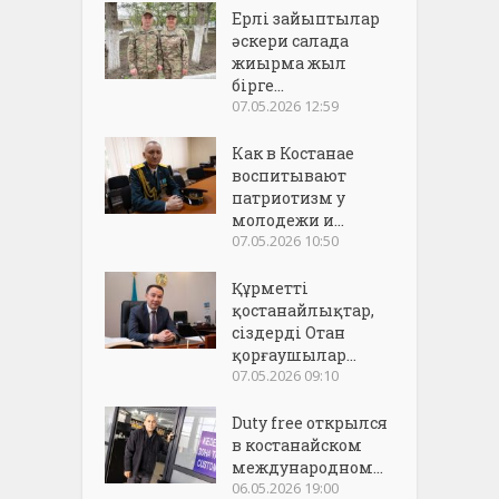
Ерлі зайыптылар
әскери салада
жиырма жыл
бірге...
07.05.2026 12:59
Как в Костанае
воспитывают
патриотизм у
молодежи и...
07.05.2026 10:50
Құрметті
қостанайлықтар,
сіздерді Отан
қорғаушылар...
07.05.2026 09:10
Duty free открылся
в костанайском
международном...
06.05.2026 19:00