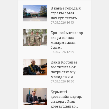
В какие города и
страны с мая
начнут летать...
07.05.2026 16:15
Ерлі зайыптылар
әскери салада
жиырма жыл
бірге...
07.05.2026 12:59
Как в Костанае
воспитывают
патриотизм у
молодежи и...
07.05.2026 10:50
Құрметті
қостанайлықтар,
сіздерді Отан
қорғаушылар...