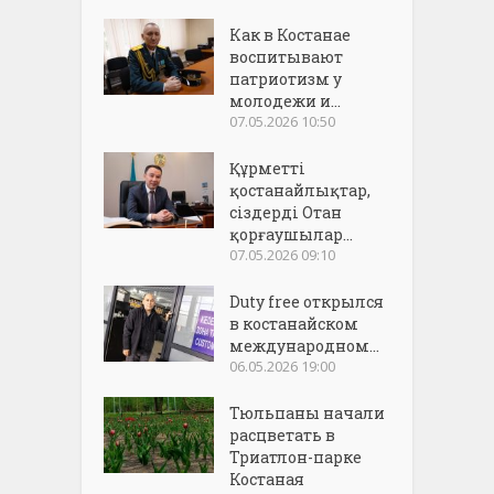
Как в Костанае
воспитывают
патриотизм у
молодежи и...
07.05.2026 10:50
Құрметті
қостанайлықтар,
сіздерді Отан
қорғаушылар...
07.05.2026 09:10
Duty free открылся
в костанайском
международном...
06.05.2026 19:00
Тюльпаны начали
расцветать в
Триатлон-парке
Костаная