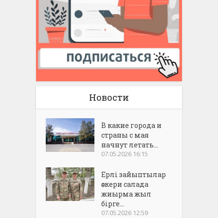
Новости
В какие города и
страны с мая
начнут летать...
07.05.2026 16:15
Ерлі зайыптылар
әскери салада
жиырма жыл
бірге...
07.05.2026 12:59