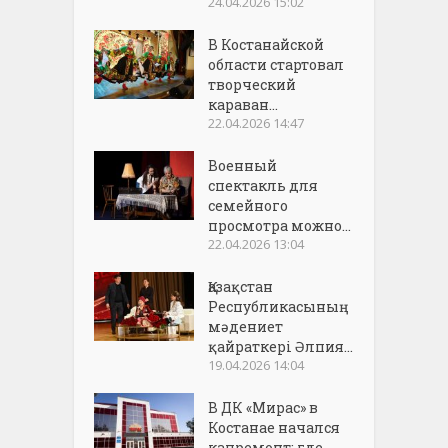
24.04.2026 15:02
В Костанайской
области стартовал
творческий
караван...
22.04.2026 14:47
Военный
спектакль для
семейного
просмотра можно...
22.04.2026 13:04
Қазақстан
Республикасының
мәдениет
қайраткері Әлпия...
19.04.2026 14:04
В ДК «Мирас» в
Костанае начался
капремонт: где...