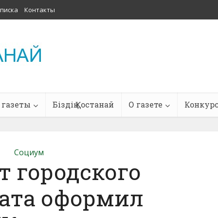
писка
Контакты
 газеты
Біздің Қостанай
О газете
Конкур
Социум
т городского
ата оформил