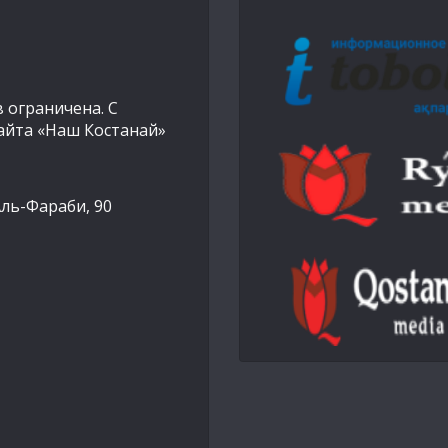
 ограничена. С
айта «Наш Костанай»
Аль-Фараби, 90