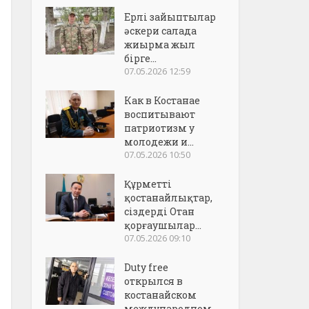
Ерлі зайыптылар
әскери салада
жиырма жыл
бірге...
07.05.2026 12:59
Как в Костанае
воспитывают
патриотизм у
молодежи и...
07.05.2026 10:50
Құрметті
қостанайлықтар,
сіздерді Отан
қорғаушылар...
07.05.2026 09:10
Duty free
открылся в
костанайском
международном..