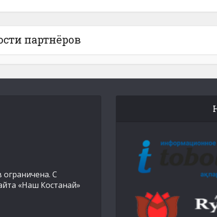
ости партнёров
 ограничена. С
айта «Наш Костанай»