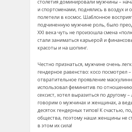
столетия доминировали мужчины – нача
и спортсменами, поднялись в воздух и о
полетели в космос. Шаблонное воспри
подчиненную мужчине роль, было преодо
XXI века чуть не произошла смена «по
стали заниматься карьерой и финансов
красоты и на шопинг.
Честно признаться, мужчине очень легк
гендерное равенство: косо посмотрел – 
отвратительное проявление маскулинно
использовал феминитив по отношению к
сексист, хотел выразиться по другому 
говорим о мужчинах и женщинах, а вед
десяток гендерных типов! К счастью, п
общества, поэтому наши женщины не ст
в этом их сила!