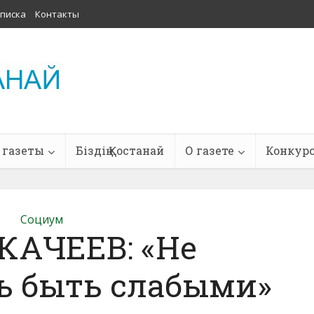
писка
Контакты
 газеты
Біздің Қостанай
О газете
Конкур
Социум
КАЧЕЕВ: «Не
ь быть слабыми»