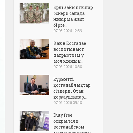
Ерлі зайыптылар
әскери салада
жиырма жыл
бірге...
07.05.2026 12:59
Как в Костанае
воспитывают
патриотизм у
молодежи и...
07.05.2026 10:50
Құрметті
қостанайлықтар,
сіздерді Отан
қорғаушылар...
07.05.2026 09:10
Duty free
открылся в
костанайском
международном..