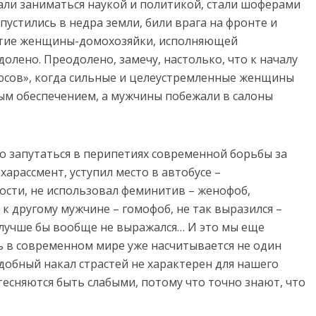
ли заниматься наукой и политикой, стали шоферами
пустились в недра земли, били врага на фронте и
ятие женщины-домохозяйки, исполняющей
лено. Преодолено, замечу, настолько, что к началу
люсов», когда сильные и целеустремленные женщины
ым обеспечением, а мужчины побежали в салоны
о запутаться в перипетиях современной борьбы за
харассмент, уступил место в автобусе –
сти, не использовал феминитив – женофоб,
 другому мужчине – гомофоб, не так выразился –
– лучше бы вообще не выражался… И это мы еще
ь в современном мире уже насчитывается не один
одобный накал страстей не характерен для нашего
есняются быть слабыми, потому что точно знают, что