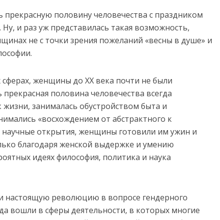
ь прекрасную половину человечества с праздником
Ну, и раз уж представилась такая возможность,
нщинах не с точки зрения пожеланий «весны в душе» и
лософии.
х сферах, женщины до XX века почти не были
ь прекрасная половина человечества всегда
 жизни, занималась обустройством быта и
нимались «восхождением от абстрактного к
 научные открытия, женщины готовили им ужин и
лько благодаря женской выдержке и умению
оятных идеях философия, политика и наука
 и настоящую революцию в вопросе гендерного
да вошли в сферы деятельности, в которых многие