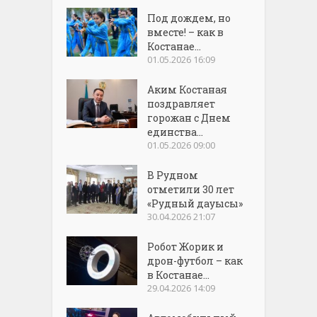
Под дождем, но
вместе! – как в
Костанае...
01.05.2026 16:09
Аким Костаная
поздравляет
горожан с Днем
единства...
01.05.2026 09:00
В Рудном
отметили 30 лет
«Рудный дауысы»
30.04.2026 21:07
Робот Жорик и
дрон-футбол – как
в Костанае...
29.04.2026 14:09