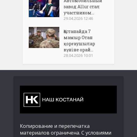
Автомобильный
завод Allur стал
участником...
29.04.2026 12:46
Қостанайда 7
мамыр Отан
қорғаушылар
күніне орай...
28.04.2026 10:01
Копирование и перепечатка
материалов ограничена. С условиями