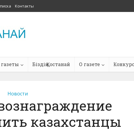
писка
Контакты
 газеты
Біздің Қостанай
О газете
Конкур
Новости
вознаграждение
чить казахстанцы