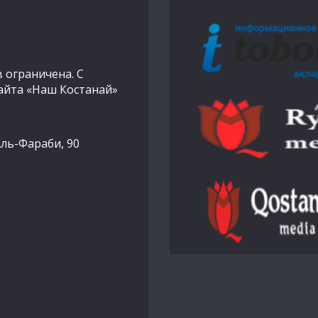
 ограничена. С
айта «Наш Костанай»
Аль-Фараби, 90