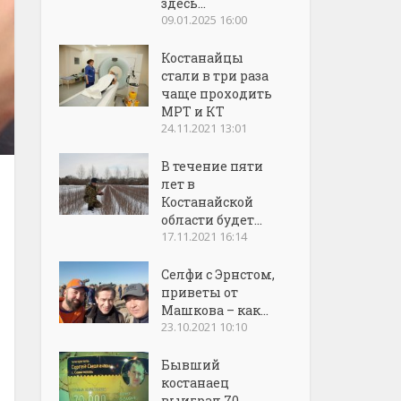
здесь...
09.01.2025 16:00
Костанайцы
стали в три раза
чаще проходить
МРТ и КТ
24.11.2021 13:01
В течение пяти
лет в
Костанайской
области будет...
17.11.2021 16:14
Селфи с Эрнстом,
приветы от
Машкова – как...
23.10.2021 10:10
Бывший
костанаец
выиграл 70