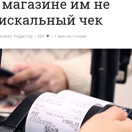
 в магазине им не
искальный чек
ковал:
Редактор
369
1 мин на чтение