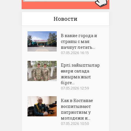
Новости
В какие города и
страны с мая
начнут летать...
07.05.2026 16:15
Ерлі зайыптылар
әскери салада
жиырма жыл
бірге...
07.05.2026 12:59
Как в Костанае
воспитывают
патриотизм у
молодежи и...
07.05.2026 10:50