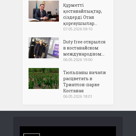
Құрметті
қостанайлықтар,
сіздерді Отан
қорғаушылар...
07.05.2026 09:10
Duty free открылся
в костанайском
международном...
06.05.2026 19:00
Тюльпаны начали
расцветать в
Триатлон-парке
Костаная
06.05.2026 18:01