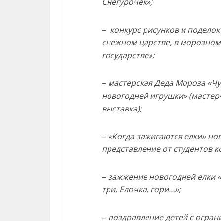
Снегурочек»;
–
конкурс рисунков и поделок
снежном царстве, в морозном
государстве»;
–
мастерская Деда Мороза «Ч
новогодней игрушки» (мастер-
выставка);
–
«Когда зажигаются елки» но
представление от студентов к
–
зажжение новогодней елки «Р
три, Елочка, гори…»;
–
поздравление детей с огра