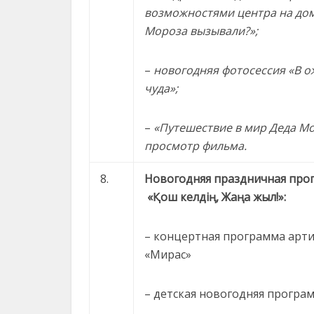
возможностями центра на дом
Мороза вызывали?»;
–
новогодняя фотосессия «В 
чуда»;
–
«Путешествие в мир Деда М
просмотр
фильма.
8.
Новогодняя праздничная про
«Қош келдің, Жаңа жыл!»:
– концертная программа арт
«Мирас»
– детская новогодняя програ