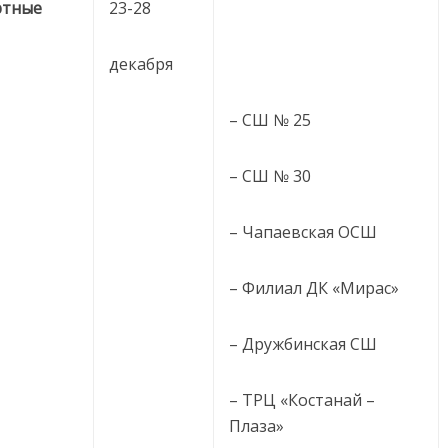
ртные
23-28
декабря
– СШ № 25
– СШ № 30
– Чапаевская ОСШ
– Филиал ДК «Мирас»
– Дружбинская СШ
– ТРЦ «Костанай –
Плаза»