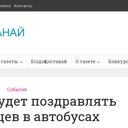
писка
Контакты
 газеты
Біздің Қостанай
О газете
Конкур
События
удет поздравлять
ев в автобусах