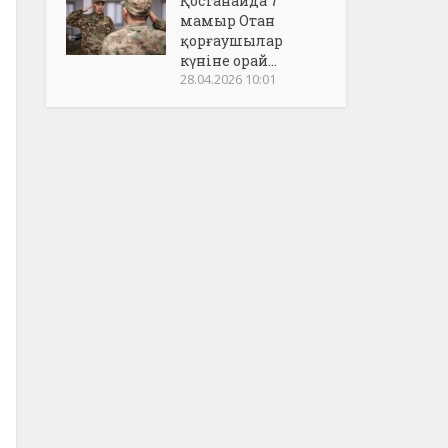
Қостанайда 7
мамыр Отан
қорғаушылар
күніне орай...
28.04.2026 10:01