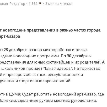
овал:
Редактор
1 382
3 мин на чтение
 новогодние представления в разных частях города,
арт-базара
о 28 декабря
в разных микрорайонах и жилых
ыездные новогодние программы.
По 30 декабря
в
редставления для юных костанайцев и их родителей.
А
е школьников пройдет “Елка лидеров”. На торжество
 и призеров областных, республиканских и
рческих и спортивных соревнований.
тив ЦУМа) будет работать новогодний арт-базар, где
близким, сделанные руками местных рукодельниц.