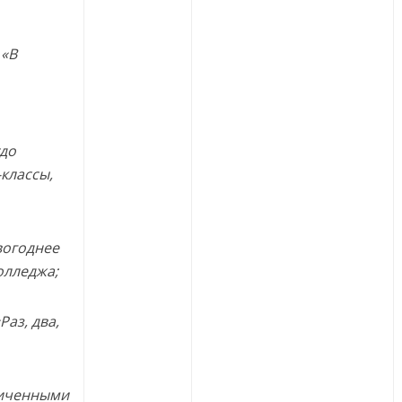
 «В
удо
классы,
вогоднее
олледжа;
аз, два,
ниченными