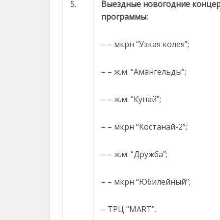
5.
Выездные новогодние конце
программы:
– – мкрн “Узкая колея”;
– – ж.м. “Амангельды”;
– – ж.м. “Кунай”;
– – мкрн “Костанай-2”;
– – ж.м. “Дружба”;
– – мкрн “Юбилейный”;
– ТРЦ “MART”.