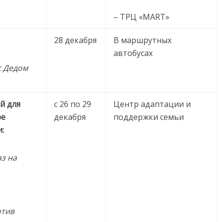
– ТРЦ «MART»
28 декабря
В маршрутных
автобусах
с Дедом
й для
с 26 по 29
Центр адаптации и
ре
декабря
поддержки семьи
:
аз на
отив