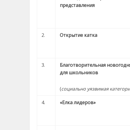
представления
2.
Открытие катка
3.
Благотворительная новогодня
для школьников
(
социально
уязвимая
категори
4.
«Елка лидеров»