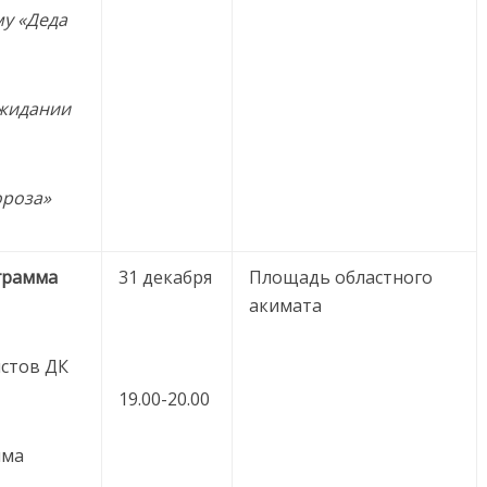
у «Деда
ожидании
ороза»
грамма
31 декабря
Площадь областного
акимата
истов ДК
19.00-20.00
мма