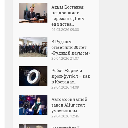
Аким Костаная
поздравляет
горожан с Днем
единства...
01.05.2026 09:00
В Рудном
отметили 30 лет
«Рудный дауысы»
30.04.2026 21:07
Робот Жорик и
дрон-футбол – как
в Костанае...
29.04.2026 14:09
Автомобильный
завод Allur стал
участником...
29.04.2026 12:46