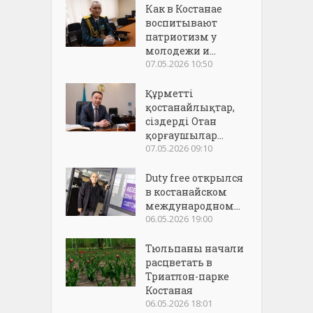
Как в Костанае
воспитывают
патриотизм у
молодежи и...
07.05.2026 10:50
Құрметті
қостанайлықтар,
сіздерді Отан
қорғаушылар...
07.05.2026 09:10
Duty free открылся
в костанайском
международном...
06.05.2026 19:00
Тюльпаны начали
расцветать в
Триатлон-парке
Костаная
06.05.2026 18:01