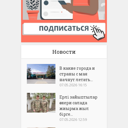
Новости
В какие города и
страны с мая
начнут летать...
07.05.2026 16:15
Ерлі зайыптылар
әскери салада
жиырма жыл
бірге...
07.05.2026 12:59