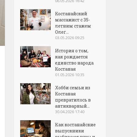
06.05.2026 16:42
Костанайский
массажист с 35-
летним стажем
Олег...
03.05.2026 09:25
История о том,
как рождается
единство народа
Костаная
01.05.2026 10:35
Хобби семьи из
Костаная
превратилось в
антикварный...
30.04.2026 17:40
Как костанайские
выпускники
выбирают вузы и