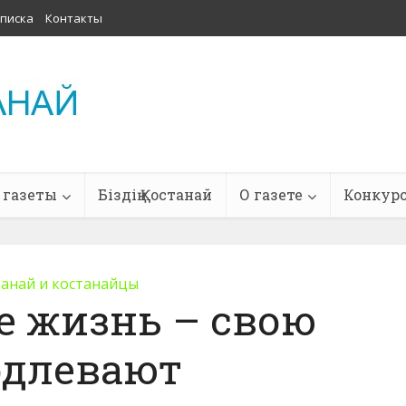
писка
Контакты
 газеты
Біздің Қостанай
О газете
Конкур
танай и костанайцы
 жизнь – свою
одлевают