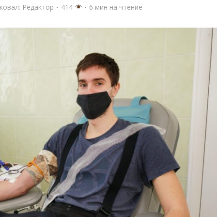
ковал:
Редактор
414
6 мин на чтение