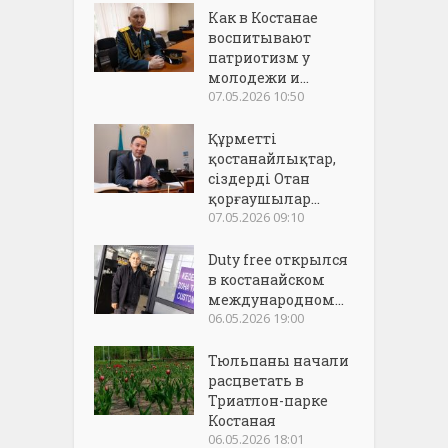
Как в Костанае
воспитывают
патриотизм у
молодежи и...
07.05.2026 10:50
Құрметті
қостанайлықтар,
сіздерді Отан
қорғаушылар...
07.05.2026 09:10
Duty free открылся
в костанайском
международном...
06.05.2026 19:00
Тюльпаны начали
расцветать в
Триатлон-парке
Костаная
06.05.2026 18:01