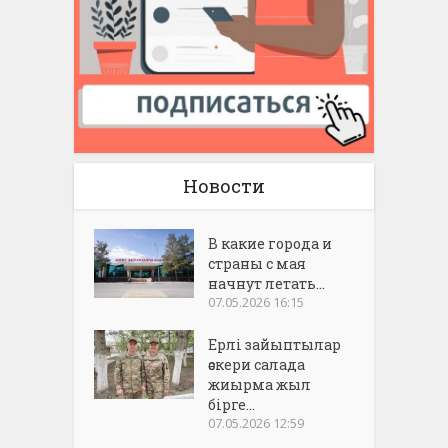
Новости
В какие города и
страны с мая
начнут летать...
07.05.2026 16:15
Ерлі зайыптылар
әскери салада
жиырма жыл
бірге...
07.05.2026 12:59