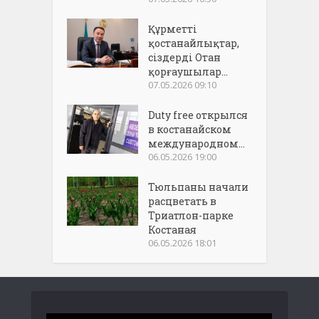
Құрметті
қостанайлықтар,
сіздерді Отан
қорғаушылар...
07.05.2026 09:10
Duty free открылся
в костанайском
международном...
06.05.2026 19:00
Тюльпаны начали
расцветать в
Триатлон-парке
Костаная
06.05.2026 18:01