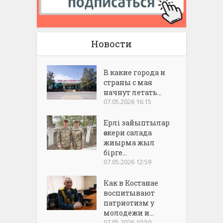
Новости
В какие города и
страны с мая
начнут летать...
07.05.2026 16:15
Ерлі зайыптылар
әскери салада
жиырма жыл
бірге...
07.05.2026 12:59
Как в Костанае
воспитывают
патриотизм у
молодежи и...
07.05.2026 10:50