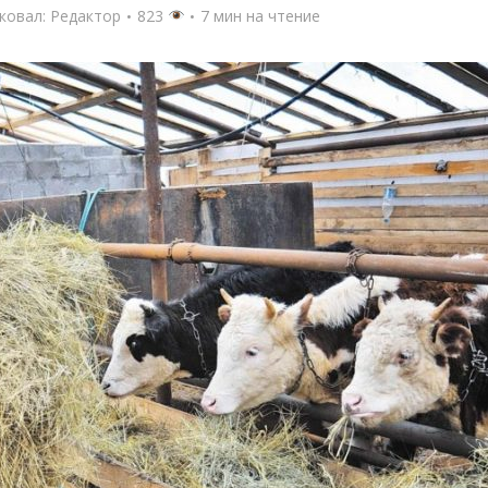
ковал:
Редактор
823
7 мин на чтение