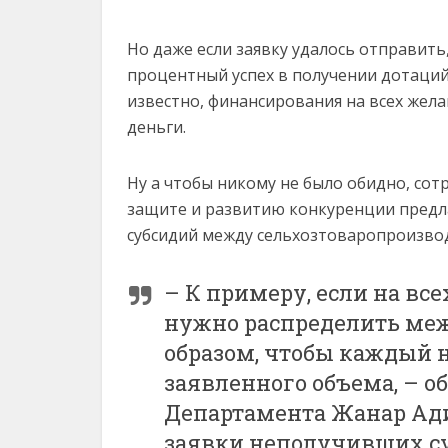
Но даже если заявку удалось отправить,
процентный успех в получении дотаций.
известно, финансирования на всех желаю
деньги.
Ну а чтобы никому не было обидно, со
защите и развитию конкуренции пред
субсидий между сельхозтоваропроизво
– К примеру, если на вс
нужно распределить ме
образом, чтобы каждый 
заявленного объема, – о
Департамента Жанар Ади
заявки неполучивших с