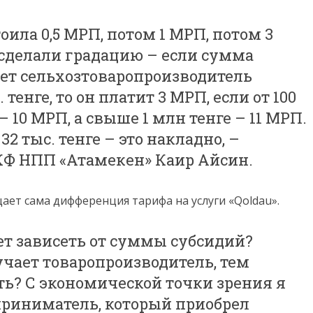
оила 0,5 МРП, потом 1 МРП, потом 3
а сделали градацию – если сумма
ает сельхозтоваропроизводитель
 тенге, то он платит 3 МРП, если от 100
 – 10 МРП, а свыше 1 млн тенге – 11 МРП.
2 тыс. тенге – это накладно, –
КФ НПП «Атамекен» Каир Айсин.
ает сама дифференция тарифа на услуги «Qoldau».
ет зависеть от суммы субсидий?
чает товаропроизводитель, тем
ть? С экономической точки зрения я
приниматель, который приобрел