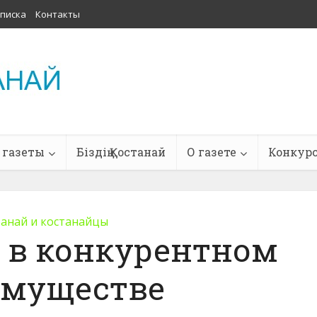
писка
Контакты
 газеты
Біздің Қостанай
О газете
Конкур
танай и костанайцы
 в конкурентном
имуществе