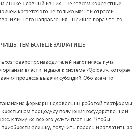
м рынке. Главный из них – не совсем корректные
ричем касается это не только мясной отрасли
ства, и яичного направления… Пришла пора что-то
УЧИШЬ, ТЕМ БОЛЬШЕ ЗАПЛАТИШ
Ь
 сельхозтоваропроизводителей накопилась куча
 органам власти, и даже к системе «Qoldau», которая
ования процесса выдачи субсидий. Обо всем по
Костанайские фермеры недовольны работой платформы
ть крестьянам процедуру получения государственной
сс, к тому же все его услуги платные. Чтобы
 приобрести флешку, получить пароль и заплатить за