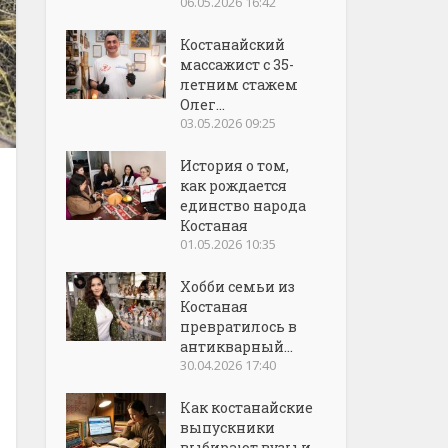
06.05.2026 16:42
Костанайский
массажист с 35-
летним стажем
Олег...
03.05.2026 09:25
История о том,
как рождается
единство народа
Костаная
01.05.2026 10:35
Хобби семьи из
Костаная
превратилось в
антикварный...
30.04.2026 17:40
Как костанайские
выпускники
выбирают вузы и