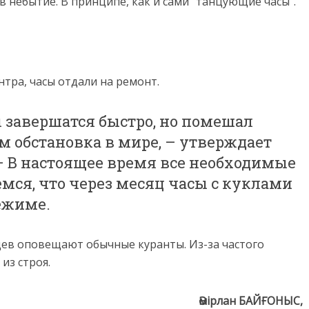
в небытие. В принципе, как и сами “танцующие часы”.
нтра, часы отдали на ремонт.
ы завершатся быстро, но помешал
ом обстановка в мире, – утверждает
 В настоящее время все необходимые
емся, что через месяц часы с куклами
ежиме.
ев оповещают обычные куранты. Из-за частого
из строя.
Әмірлан БАЙҒОНЫС
,