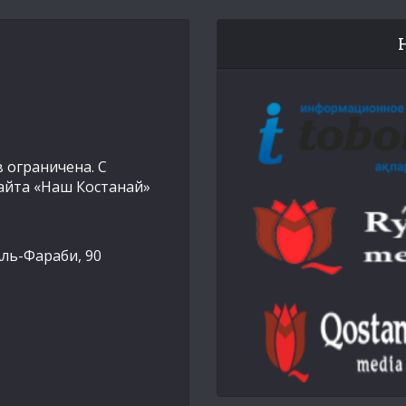
 ограничена. С
айта «Наш Костанай»
Аль-Фараби, 90