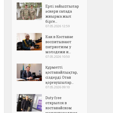
Ерлі зайыптылар
әскери салада
жиырма жыл
бірге...
07.05.2026 12:59
Как в Костанае
воспитывают
патриотизм у
молодежи и...
07.05.2026 10:50
Құрметті
қостанайлықтар,
сіздерді Отан
қорғаушылар...
07.05.2026 09:10
Duty free
открылся в
костанайском
международном..