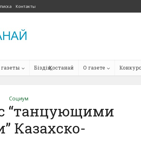
писка
Контакты
 газеты
Біздің Қостанай
О газете
Конкур
Социум
 с “танцующими
” Казахско-