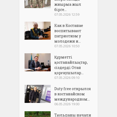
жиырма жыл
бірге...
07.05.2026 12:59
Как в Костанае
воспитывают
патриотизм у
молодежи и...
07.05.2026 10:50
Құрметті
қостанайлықтар,
сіздерді Отан
қорғаушылар...
07.05.2026 09:10
Duty free открылся
в костанайском
международном...
06.05.2026 19:00
Тюльпаны начали