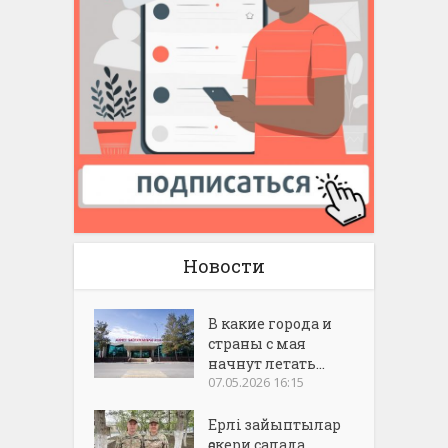
Новости
В какие города и
страны с мая
начнут летать...
07.05.2026 16:15
Ерлі зайыптылар
әскери салада