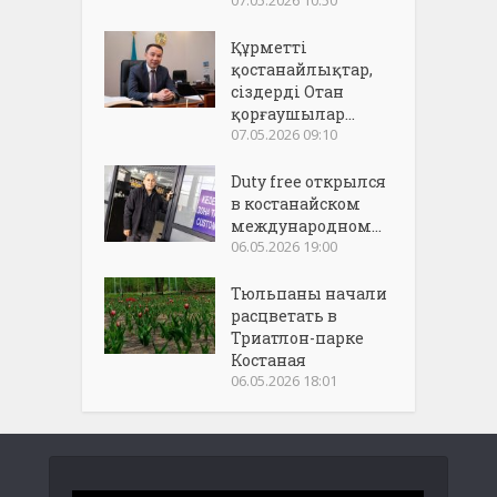
07.05.2026 10:50
Құрметті
қостанайлықтар,
сіздерді Отан
қорғаушылар...
07.05.2026 09:10
Duty free открылся
в костанайском
международном...
06.05.2026 19:00
Тюльпаны начали
расцветать в
Триатлон-парке
Костаная
06.05.2026 18:01