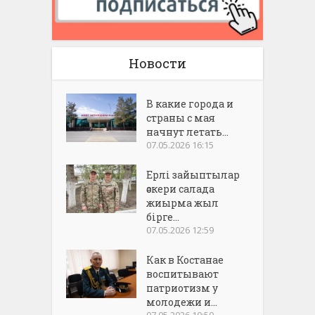
Новости
В какие города и
страны с мая
начнут летать...
07.05.2026 16:15
Ерлі зайыптылар
әскери салада
жиырма жыл
бірге...
07.05.2026 12:59
Как в Костанае
воспитывают
патриотизм у
молодежи и...