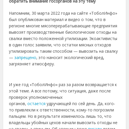
обратить внимание госорганов на эту тему
Напомним, 30 марта 2022 года на сайте «ТоболИнфо»
был опубликован материал и видео о том, что в
регионе многие мясоперерабатывающие предприятия
вывозят производственные биологические отходы на
свалки вместо положенной утилизации. Экоактивисты
в один голос заявили, что остатки мясных отходов
утилизировать таким способом — вывозить на свалку
—
запрещено
, это наносит экологический вред,
загрязняет атмосферу.
И уже год «ТоболИнфо» раз за разом возвращается к
этой теме. А все потому, что ситуация, даже после
проверок уполномоченных
органов,
остается
удручающей по сей день. Да, кого-
то привлекли к ответственности, кому-то погрозили
пальцем. Но в результате изменилось лишь то, что
владельцы убойных цехов начали вывозить отходы не
на свалку, а свиньям. Об этом мы тоже
писали
летом