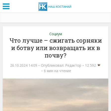
Социум
Что лучше – сжигать сорняки
и ботву или возвращать их в
почву?
26.10.2024 14:09
Опубликовал:
Редактор
12 592
6 мин на чтение