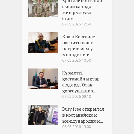
Ерлі зайыптылар
әскери салада
жиырма жыл
бірге...
07.05.2026 12:59
Как в Костанае
воспитывают
патриотизм у
молодежи и...
07.05.2026 10:50
Құрметті
қостанайлықтар,
сіздерді Отан
қорғаушылар...
07.05.2026 09:10
Duty free открылся
в костанайском
международном...
06.05.2026 19:00