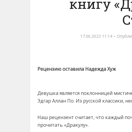
книгу «Д
С
17.06.2023 11:14
Опубли
Рецензию оставила Надежда Хуж
Девушка является поклонницей мистиче
Эдгар Аллан По. Из русской классики, н
Наш рецензент считает, что каждый по
прочитать «Дракулу».