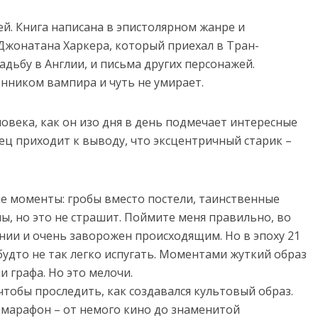
й. Книга написана в эпистолярном жанре и
Джонатана Харкера, который приехал в Тран­
адьбу в Англии, и письма других персонажей.
нником вампира и чуть не умирает.
века, как он изо дня в день подмечает интересные
ц приходит к выводу, что эксцентричный старик –
е моменты: гробы вместо постели, таинственные
ы, но это не страшит. Поймите меня правильно, во
нии и очень заворожен происходящим. Но в эпоху 21
будто не так легко испугать. Моментами жуткий образ
 графа. Но это мелочи.
чтобы проследить, как создавался культовый образ.
марафон – от немого кино до знаменитой