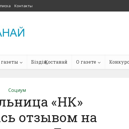
писка
Контакты
 газеты
Біздің Қостанай
О газете
Конкур
Социум
льница «НК»
сь отзывом на