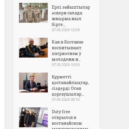
Ерлі зайыптылар
әскери салада
жиырма жыл
бірге...
07.05.2026 12:59
Как в Костанае
воспитывают
патриотизм у
молодежи и...
07.05.2026 10:50
Құрметті
қостанайлықтар,
сіздерді Отан
қорғаушылар...
07.05.2026 09:10
Duty free
открылся в
костанайском
международном..