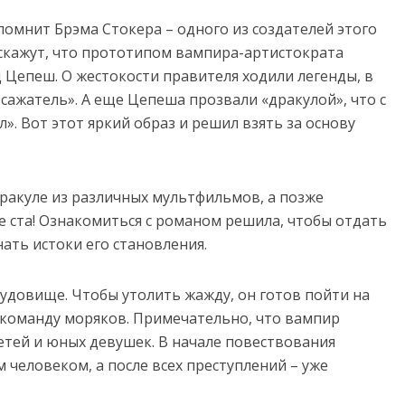
 помнит Брэма Стокера – одного из создателей этого
скажут, что прототипом вампира-артистократа
 Цепеш. О жестокости правителя ходили легенды, в
сажатель». А еще Цепеша прозвали «дракулой», что с
». Вот этот яркий образ и решил взять за основу
 Дракуле из различных мультфильмов, а позже
ше ста! Ознакомиться с романом решила, чтобы отдать
ать истоки его становления.
чудовище. Чтобы утолить жажду, он готов пойти на
ю команду моряков. Примечательно, что вампир
етей и юных девушек. В начале повествования
человеком, а после всех преступлений – уже