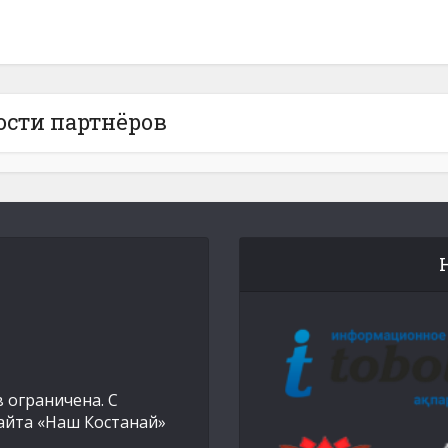
ости партнёров
 ограничена. С
айта «Наш Костанай»