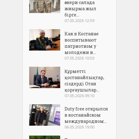
әскери салада
жиырма жыл
бірге...
07.05.2026 12:59
Как в Костанае
воспитывают
патриотизм у
молодежи и...
07.05.2026 10:50
Құрметті
қостанайлықтар,
сіздерді Отан
қорғаушылар...
07.05.2026 09:10
Duty free открылся
в костанайском
международном...
06.05.2026 19:00