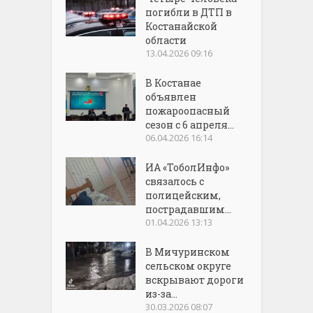
погибли в ДТП в
Костанайской
области
13.04.2026 09:16
В Костанае
объявлен
пожароопасный
сезон с 6 апреля...
06.04.2026 16:14
ИА «ТоболИнфо»
связалось с
полицейским,
пострадавшим...
01.04.2026 13:13
В Мичуринском
сельском округе
вскрывают дороги
из-за...
30.03.2026 08:07