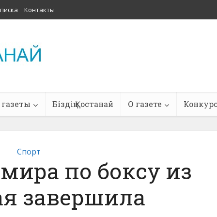
писка
Контакты
 газеты
Біздің Қостанай
О газете
Конкур
Спорт
мира по боксу из
ая завершила