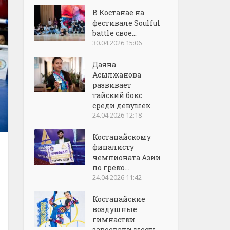
В Костанае на
фестивале Soulful
battle свое...
30.04.2026 15:06
Даяна
Асылжанова
развивает
тайский бокс
среди девушек
24.04.2026 12:18
Костанайскому
финалисту
чемпионата Азии
по греко...
24.04.2026 11:42
Костанайские
воздушные
гимнастки
завоевали шесть...