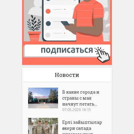
Новости
В какие города и
страны с мая
начнут летать...
07.05.2026 16:15
Ерлі зайыптылар
әскери салада