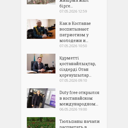
жиырма жыл
бірге...
07.05.2026 12:59
Как в Костанае
воспитывают
патриотизм у
молодежи и...
07.05.2026 10:50
Құрметті
қостанайлықтар,
сіздерді Отан
қорғаушылар...
07.05.2026 09:10
Duty free открылся
в костанайском
международном...
06.05.2026 19:00
Тюльпаны начали
расцветать в