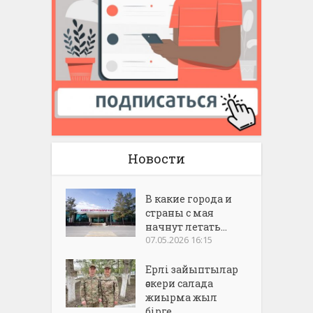
Новости
В какие города и
страны с мая
начнут летать...
07.05.2026 16:15
Ерлі зайыптылар
әскери салада
жиырма жыл
бірге...