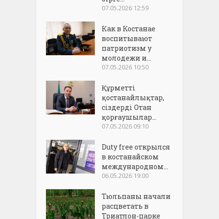
07.05.2026 12:59
Как в Костанае
воспитывают
патриотизм у
молодежи и...
07.05.2026 10:50
Құрметті
қостанайлықтар,
сіздерді Отан
қорғаушылар...
07.05.2026 09:10
Duty free открылся
в костанайском
международном...
06.05.2026 19:00
Тюльпаны начали
расцветать в
Триатлон-парке