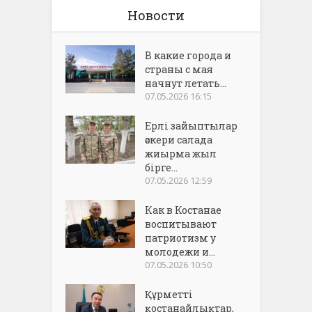
Новости
В какие города и
страны с мая
начнут летать...
07.05.2026 16:15
Ерлі зайыптылар
әскери салада
жиырма жыл
бірге...
07.05.2026 12:59
Как в Костанае
воспитывают
патриотизм у
молодежи и...
07.05.2026 10:50
Құрметті
қостанайлықтар,