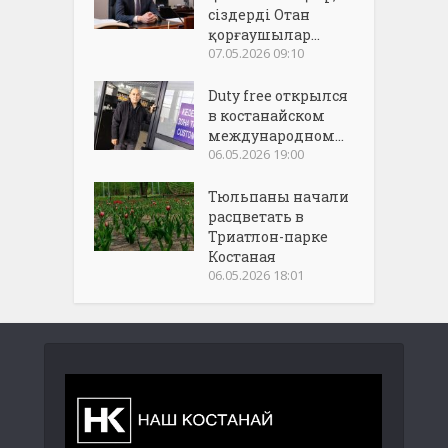
сіздерді Отан
қорғаушылар...
07.05.2026 09:10
Duty free открылся
в костанайском
международном...
06.05.2026 19:00
Тюльпаны начали
расцветать в
Триатлон-парке
Костаная
06.05.2026 18:01