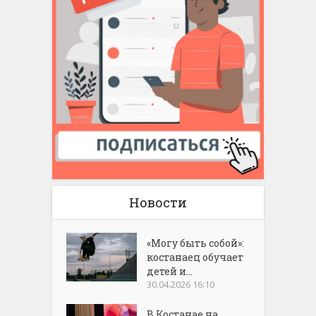
Новости
«Могу быть собой»:
костанаец обучает
детей и...
30.04.2026 16:10
В Костанае на