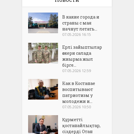
В какие города и
страны с мая
начнут летать...
07.05.2026 16:15
Ерлі зайыптылар
әскери салада
жиырма жыл
бірге...
07.05.2026 12:59
Как в Костанае
воспитывают
патриотизм у
молодежи и...
07.05.2026 10:50
Құрметті
қостанайлықтар,
сіздерді Отан