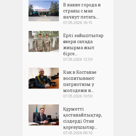
В какие города и
страны с мая
начнут летать...
07.05.2026 16:15
Ерлі зайыптылар
әскери салада
жиырма жыл
бірге...
07.05.2026 12:59
Как в Костанае
воспитывают
патриотизм у
молодежи и...
07.05.2026 10:50
Құрметті
қостанайлықтар,
сіздерді Отан
қорғаушылар...
07.05.2026 09:10