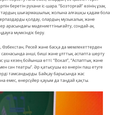
ерпін беретін рухани
іс-шара
.
“
Бозторғай
”
өзінің ұзақ
нттардың шығармашылық жолына алғашқы қадам бола
ерпаздарды қолдау, олардың музыкалық және
лдер арасындағы мәдени
етті
нығайту, сондай-ақ
дауға мүмкіндік беру.
, Өзбекстан, Ресей және басқа да мемлекеттерден
 сахнасында әнші
,
биші және
ұлттық аспапта шерту
ыс үш
кезең
бойынша өтті:
“
Вокал
”
,
“
Аспаптық және
мен сән театры
”.
Әр қатысушы өз өнерін паш етуге
рді тамсандырды. Байқау барысында жас
на емес, өнерсүйер қауым да таңдай қақты.