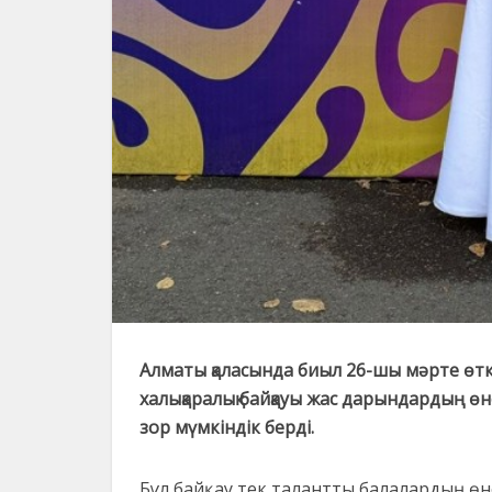
Алматы қаласында биыл 26-шы мәрте өт
халықаралық байқауы жас дарындардың ө
зор мүмкіндік берді.
Бұл байқау тек талантты балалардың өне