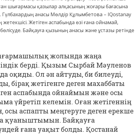
ған шығарма
сы
қазылар алқасының жоғары бағасына
.
Гүлбахардың анасы Мөлдір Құлымбетова –
IQostanay
 жетекшісі. Ж
етіген аспабында өзі ғана ойнамай,
бөлісуде. Байқауға қызының анасы және ұстазы ретінде
ығармашылық жолында жаңа
кіндік берді. Қызым Сырбай Мәуленов
а оқиды. Ол ән айтуды, би билеуді,
ы, бірақ жетігенге деген махаббаты
тіген аспабында ойнаймын және осы
ма үйретіп келемін. Оған жетігеннің
 осы аспапты меңгеруге деген ерекше
а қуаныштымын. Байқауға
үндей ғана уақыт болды. Қостанай