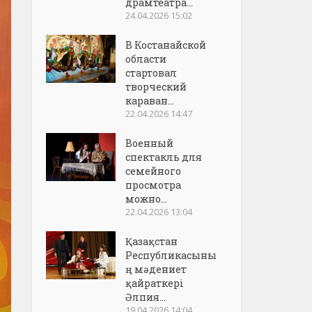
драмтеатра...
24.04.2026 15:02
В Костанайской
области
стартовал
творческий
караван...
22.04.2026 14:47
Военный
спектакль для
семейного
просмотра
можно...
22.04.2026 13:04
Қазақстан
Республикасыны
ң мәдениет
қайраткері
Әлпия...
19.04.2026 14:04