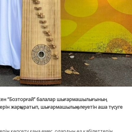
кен
“
Бозторғай
”
балалар шығармашылығының
нерін жарқыратып, шығармашылық әлеуетін аша түсуге
рін көрсету ғана емес, олардың өз қабілеттерін