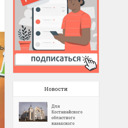
Новости
Для
Костанайского
областного
казахского