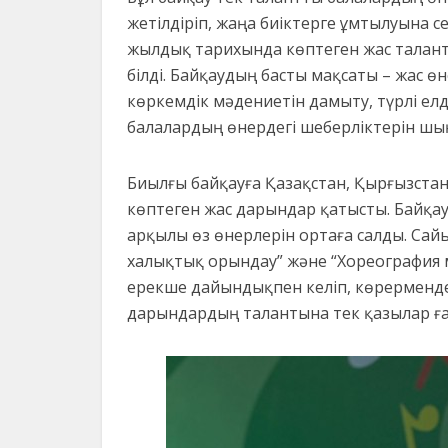
жетілдіріп, жаңа биіктерге ұмтылуына с
жылдық тарихында көптеген жас тала
білді.
Байқаудың басты мақсаты
–
жас өн
көркемдік мәдениетін дамыту, түрлі е
балалардың өнердегі шеберліктерін шың
Биылғы байқауға Қазақстан, Қырғызстан
көптеген жас дарындар қатысты. Байқау
арқылы
өз өнерлерін ортаға салды.
Сай
халықтық орындау
”
және
“
Хореография 
ерекше дайындықпен келіп, көрерменде
дарындар
дың талантына тек қазылар ға