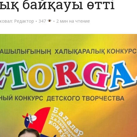
ық байқауы өтті
ковал:
Редактор
347
2 мин на чтение