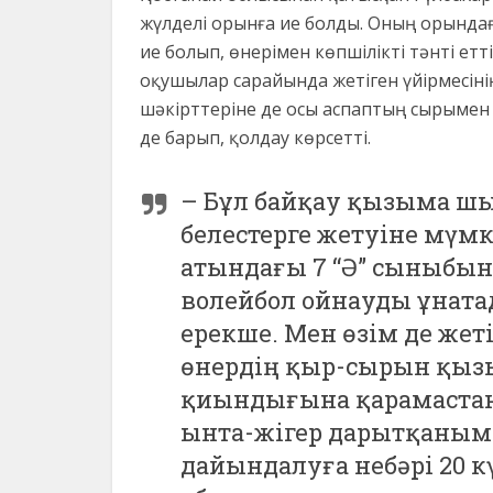
жүлделі орынға ие болды. Оның орында
ие болып, өнерімен көпшілікті тәнті етті
оқушылар сарайында жетіген үйірмесінің
шәкірттеріне де осы аспаптың сырымен 
де барып, қолдау көрсетті.
–
Бұл байқау қызыма ш
белестерге жетуіне мүм
атындағы 7 “Ә” сыныбынд
волейбол ойнауды ұнатад
ерекше. Мен өзім де же
өнердің қыр-сырын қызы
қиындығына қарамастан,
ынта-жігер дарытқаным
дайындалуға небәрі 20 к