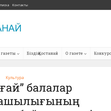
писка
Контакты
 газеты
Біздің Қостанай
О газете
Конкур
Культура
ғай” балалар
ашылығының