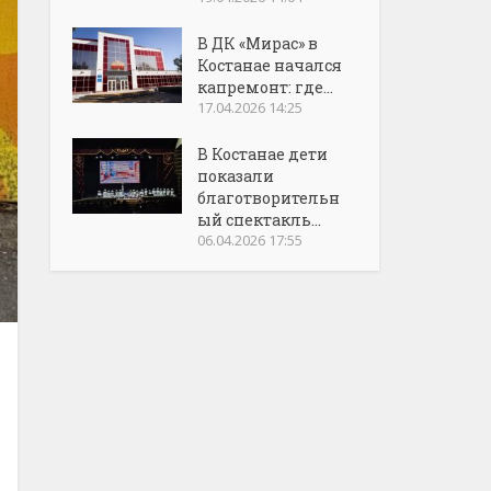
В ДК «Мирас» в
Костанае начался
капремонт: где...
17.04.2026 14:25
В Костанае дети
показали
благотворительн
ый спектакль...
06.04.2026 17:55