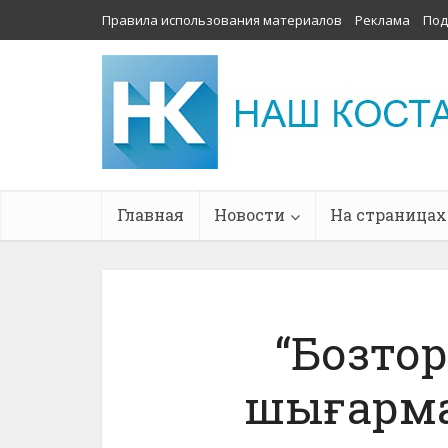
Правила использования материалов
Реклама
Под
Главная
Новости
На страницах
“Бозтор
шығарм