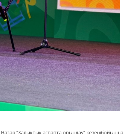
р Назар
“
Халықтық аспапта орындау
”
кезеңі
бойынша