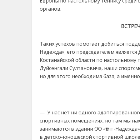
Европы по настольному теннису среди 
органов.
ВСТРЕ
Таких успехов помогает добиться подд
Надежда», его председателем является 
Костанайской области по настольному т
Дуйсенгали Султановича, наши спортсм
но для этого необходима база, а именн
— У нас нет ни одного адаптированного
спортивных помещениях, но там мы нах
занимаются в здании ОО «Үміт-Надежда» п
в детско-юношеской спортивной школе 