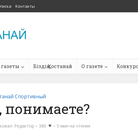
писка
Контакты
 газеты
Біздің Қостанай
О газете
Конкур
танай Спортивный
, понимаете?
ковал:
Редактор
386
5 мин на чтение