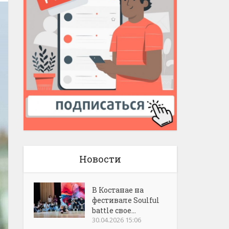
Новости
В Костанае на
фестивале Soulful
battle свое...
30.04.2026 15:06