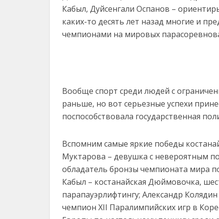
Кабыл, Дуйсенгали Оспанов – ориентиры
каких-то десять лет назад многие и пр
чемпионами на мировых парасоревнова
Вообще спорт среди людей с ограничен
раньше, но вот серьезные успехи прине
поспособствовала государственная поли
Вспомним самые яркие победы костанай
Муктарова – девушка с невероятным по
обладатель бронзы чемпионата мира по
Кабыл – костанайская Дюймовочка, шес
парапауэрлифтингу; Александр Колядин
чемпион XII Паралимпийских игр в Кор