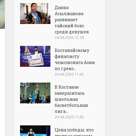
Даяна
Асылжанова
развивает
тайский бокс
среди девушек
24.04.2026 12:18
Костанайскому
финалисту
чемпионата Азии
по греко...
24.04.2026 11:42
В Костанае
завершилась
школьная
баскетбольная
лига...
20.04.2026 11:45
Цена победы: кто
стоит за успехом