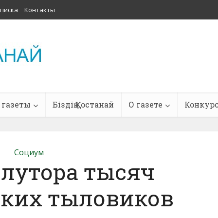
писка
Контакты
 газеты
Біздің Қостанай
О газете
Конкур
Социум
олутора тысяч
ских тыловиков