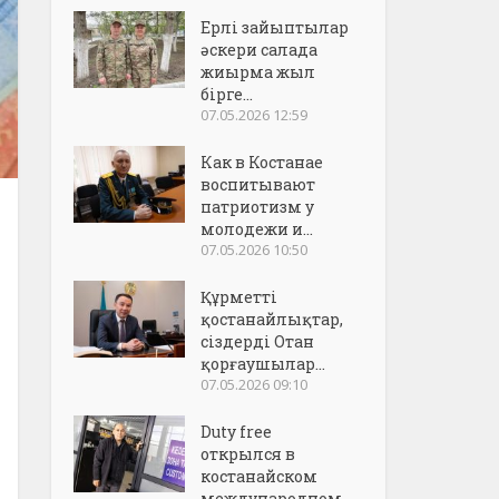
Ерлі зайыптылар
әскери салада
жиырма жыл
бірге...
07.05.2026 12:59
Как в Костанае
воспитывают
патриотизм у
молодежи и...
07.05.2026 10:50
Құрметті
қостанайлықтар,
сіздерді Отан
қорғаушылар...
07.05.2026 09:10
Duty free
открылся в
костанайском
международном..