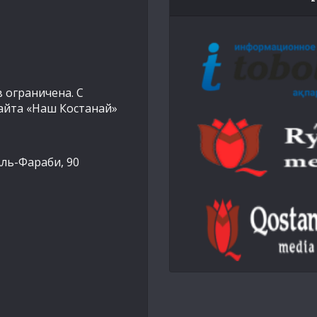
 ограничена. С
айта «Наш Костанай»
Аль-Фараби, 90