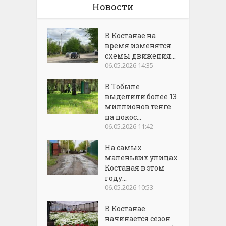
Новости
В Костанае на
время изменятся
схемы движения...
06.05.2026 14:35
В Тобыле
выделили более 13
миллионов тенге
на покос...
06.05.2026 11:42
На самых
маленьких улицах
Костаная в этом
году...
06.05.2026 10:53
В Костанае
начинается сезон