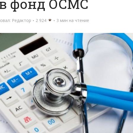
 в фонд ОСМС
овал:
Редактор
2 924
3 мин на чтение