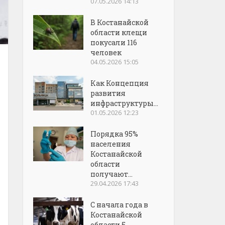
07.05.2026 14:13
В Костанайской
области клещи
покусали 116
человек
04.05.2026 15:05
Как Концепция
развития
инфраструктуры...
01.05.2026 12:23
Порядка 95%
населения
Костанайской
области
получают...
29.04.2026 17:43
С начала года в
Костанайской
области 5