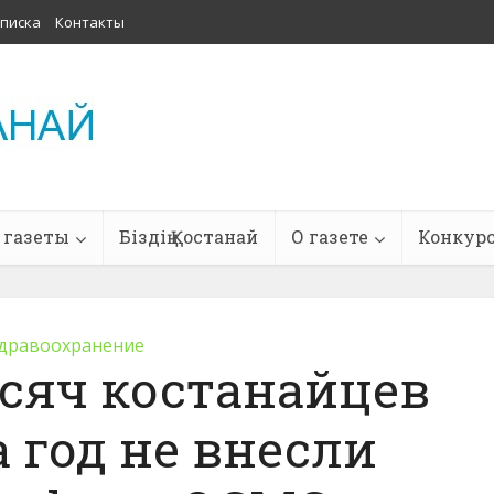
писка
Контакты
 газеты
Біздің Қостанай
О газете
Конкур
дравоохранение
ысяч костанайцев
а год не внесли