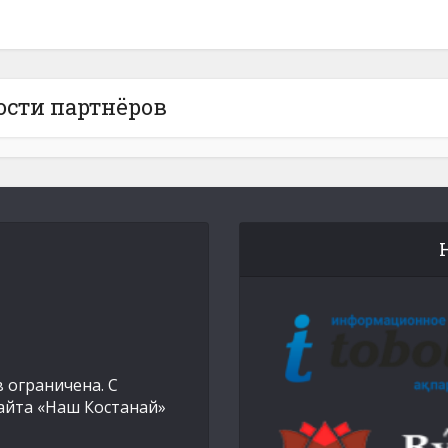
ости партнёров
 ограничена. С
айта «Наш Костанай»