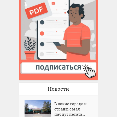
Новости
В какие города и
страны с мая
начнут летать...