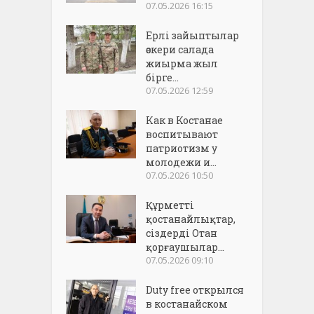
07.05.2026 16:15
Ерлі зайыптылар
әскери салада
жиырма жыл
бірге...
07.05.2026 12:59
Как в Костанае
воспитывают
патриотизм у
молодежи и...
07.05.2026 10:50
Құрметті
қостанайлықтар,
сіздерді Отан
қорғаушылар...
07.05.2026 09:10
Duty free открылся
в костанайском