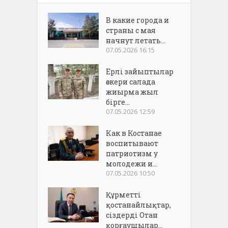
В какие города и
страны с мая
начнут летать...
07.05.2026 16:15
Ерлі зайыптылар
әскери салада
жиырма жыл
бірге...
07.05.2026 12:59
Как в Костанае
воспитывают
патриотизм у
молодежи и...
07.05.2026 10:50
Құрметті
қостанайлықтар,
сіздерді Отан
қорғаушылар...