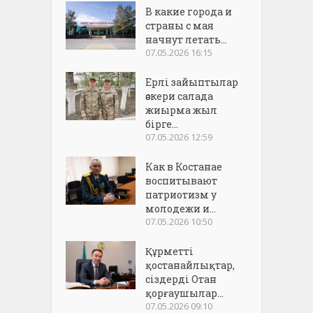
В какие города и
страны с мая
начнут летать...
07.05.2026 16:15
Ерлі зайыптылар
әскери салада
жиырма жыл
бірге...
07.05.2026 12:59
Как в Костанае
воспитывают
патриотизм у
молодежи и...
07.05.2026 10:50
Құрметті
қостанайлықтар,
сіздерді Отан
қорғаушылар...
07.05.2026 09:10