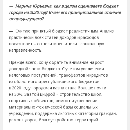
— Марина Юрьевна, как в целом оцениваете бюджет
города на 2020 год? В чем его принципиальное отличие
от предыдущего?
— Считаю принятый бюджет реалистичным. Анализ
практически всех статей доходов и расходов
показывает – он позитивен и носит социальную
направленность.
Прежде всего, хочу обратить внимание на рост
доходной части бюджета. С учетом увеличения
налоговых поступлений, трансфертов и кредитов
из областного и республиканского бюджетов
в 2020 году городская казна стала больше почти
на 30%. За этой цифрой – строительство школ,
спортивных объектов, ремонт и укрепление
материально-технической базы социальных
учреждений, поддержка льготных категорий граждан,
ремонт дорог, благоустройство территорий.