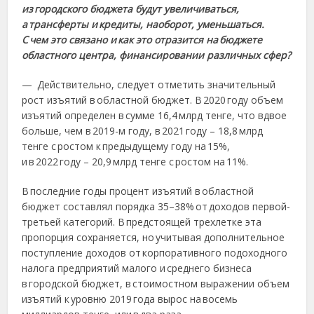
из городского бюджета будут увеличиваться,
а трансферты и кредиты, наоборот, уменьшаться.
С чем это связано и как это отразится на бюджете
областного центра, финансировании различных сфер?
— Действительно, следует отметить значительный
рост изъятий в областной бюджет. В 2020 году объем
изъятий определен в сумме 16,4 млрд тенге, что вдвое
больше, чем в 2019-м году, в 2021 году – 18,8 млрд
тенге с ростом к предыдущему году на 15%,
и в 2022 году – 20,9 млрд тенге с ростом на 11%.
В последние годы процент изъятий в областной
бюджет составлял порядка 35–38% от доходов первой-
третьей категорий. В предстоящей трехлетке эта
пропорция сохраняется, но учитывая дополнительное
поступление доходов от корпоративного подоходного
налога предприятий малого и среднего бизнеса
в городской бюджет, в стоимостном выражении объем
изъятий к уровню 2019 года вырос на восемь