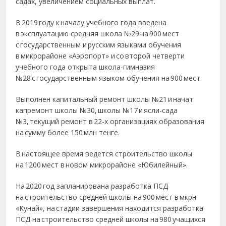
садах, увеличением социальных выплат.
В 2019 году к началу учебного года введена
в эксплуатацию средняя школа №29 на 900 мест
с государственным и русским языками обучения
в микрорайоне «Аэропорт» и со второй четверти
учебного года открыта школа-гимназия
№28 с государственным языком обучения на 900 мест.
Выполнен капитальный ремонт школы №21 и начат
капремонт школы №30, школы №17 и ясли-сада
№3, текущий ремонт в 22-х организациях образования
на сумму более 150 млн тенге.
В настоящее время ведется строительство школы
на 1200 мест в новом микро­районе «Юбилейный».
На 2020 год запланирована разработка ПСД
на строительство средней школы на 900 мест в мкрн
«Кунай», на стадии завершения находится разработка
ПСД на строительство средней школы на 980 учащихся