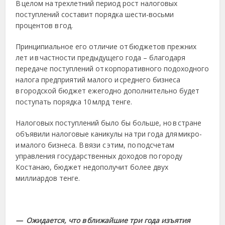
В целом на трехлетний период рост налоговых
поступлений составит порядка шести-восьми
процентов в год.
Принципиальное его отличие от бюджетов прежних
лет и в частности предыдущего года – благодаря
передаче поступлений от корпоративного подоходного
налога предприятий малого и среднего бизнеса
в городской бюджет ежегодно дополнительно будет
поступать порядка 10 млрд тенге.
Налоговых поступлений было бы больше, но в стране
объявили налоговые каникулы на три года для микро-
и малого бизнеса. В вязи с этим, по подсчетам
управления государственных доходов по городу
Костанаю, бюджет недополучит более двух
миллиардов тенге.
— Ожидается, что в ближайшие три года изъятия