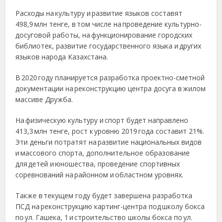
Расходы на культуру и развитие языков составят
498,9 млн тенге, в том числе на проведение культурно-
досуговой работы, на функционирование городских
библиотек, развитие государственного языка и других
языков народа Казахстана.
В 2020 году планируется разработка проектно-сметной
документации на реконструкцию центра досуга в жилом
массиве Дружба.
На физическую культуру и спорт будет направлено
413,3 млн тенге, рост к уровню 2019 года составит 21%.
Эти деньги потратят на развитие национальных видов
и массового спорта, дополнительное образование
для детей и юношества, проведение спортивных
соревнований на районном и областном уровнях.
Также в текущем году будет завершена разработка
ПСД на реконструкцию картинг-центра под школу бокса
по ул. Гашека, 1 и строительство школы бокса по ул.