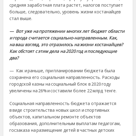
средняя заработная плата растет, налогов поступает
больше, следовательно, уровень жизни костанайцев
стал выше.
— Вот уже на протяжении многих лет бюджет области
и города считается социально-направленным. Как,
на ваш взгляд, это отразилось на жизни костанайцев?
Как обстоят с этим дела на 2020 год и последующие
два?
— Как и раньше, при планировании бюджета была
сохранена его социальная направленность. Расходы
городской казны на социальный блок в 2020 году
увеличены на 26% и составили более 22 млрд тенге.
Социальная направленность бюджета отражается
в виде строительства новых школ и спортивных
объектов, капитальном ремонте объектов
образования, дополнительным выплатам педагогам,
госзаказа на размещение детей в частных детских