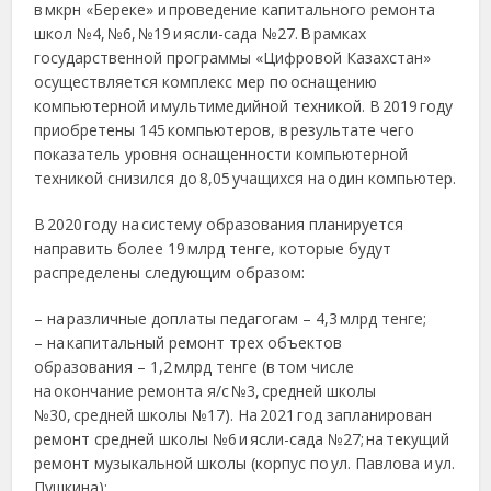
в мкрн «Береке» и проведение капитального ремонта
школ №4, №6, №19 и ясли-сада №27. В рамках
государственной программы «Цифровой Казахстан»
осуществляется комплекс мер по оснащению
компьютерной и мультимедийной техникой. В 2019 году
приобретены 145 компьютеров, в результате чего
показатель уровня оснащенности компьютерной
техникой снизился до 8,05 учащихся на один компьютер.
В 2020 году на систему образования планируется
направить более 19 млрд тенге, которые будут
распределены следующим образом:
– на различные доплаты педагогам – 4,3 млрд тенге;
– на капитальный ремонт трех объектов
образования – 1,2 млрд тенге (в том числе
на окончание ремонта я/с №3, средней школы
№30, средней школы №17). На 2021 год запланирован
ремонт средней школы №6 и ясли-сада №27; на текущий
ремонт музыкальной школы (корпус по ул. Павлова и ул.
Пушкина);